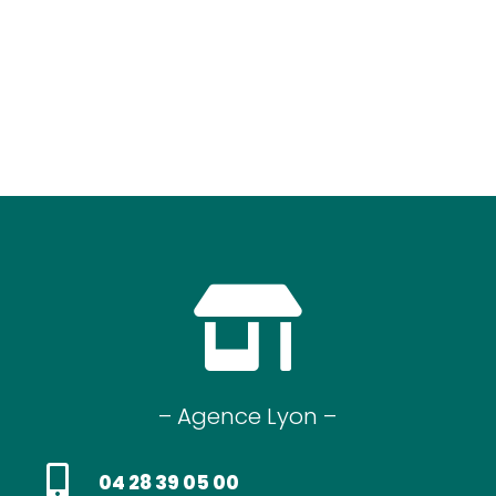

– Agence Lyon –

04 28 39 05 00