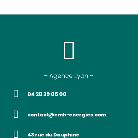

– Agence Lyon –

04 28 39 05 00

contact@emh-energies.com

43 rue du Dauphiné