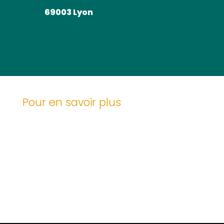
69003 Lyon
Pour en savoir plus
Conseils et Actualités
Blog
Guides, aides et conseils sur l’énergie
Quelles aides pour la rénovation
énergétique ?