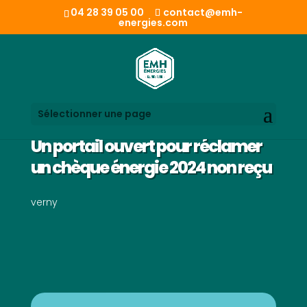
04 28 39 05 00
contact@emh-
energies.com
Sélectionner une page
Un portail ouvert pour réclamer
un chèque énergie 2024 non reçu
verny